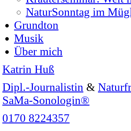
NaturSonntag im Mügli
Grundton
Musik
Über mich
Katrin Huß
Dipl.-Journalistin
&
Naturf
SaMa-Sonologin®
0170 8224357